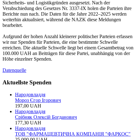
Sicherheits- und Logistikgründen ausgesetzt. Nach der
Verabschiedung des Gesetzes Nr. 3337-IX holen die Parteien ihre
Berichte nun nach. Die Daten für die Jahre 2022–2025 werden
weiterhin aktualisiert, während die NAZK diese Meldungen
bearbeitet.
Aufgrund der hohen Anzahl kleinerer politischer Parteien erfassen
wir nur Spenden für Parteien, die eine bestimmte Schwelle
erreichen. Die aktuelle Schwelle liegt bei einem Gesamtbetrag von
100.000 UAH
an Beiträgen für diese Partei, unabhängig von der
Höhe einzelner Spenden.
Datenquelle
Aktuellste Spenden
Народовладдя
Мороз Єгор Ігорович
197,00 UAH
Народовладдя
Срібняк Олексій Богданович
177,30 UAH
Народовладдя
ТОВ "ФАРМАЦЕВТИЧНА КОМПАНIЯ "ФАРКОС"
25.000,00 UAH