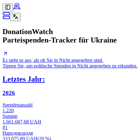
DonationWatch
Parteispenden-Tracker für Ukraine
Es sieht so aus, als ob Sie in Nicht angegeben sind.
Tippen Sie, um politische Spenden in Nicht angegeben zu erkunden.
Letztes Jahr:
2026
Spendenanzahl
1.220
Summe
1.661.687,68 UAH
#
1
Народовладдя
333.075,89 UAH
(
20 %
)