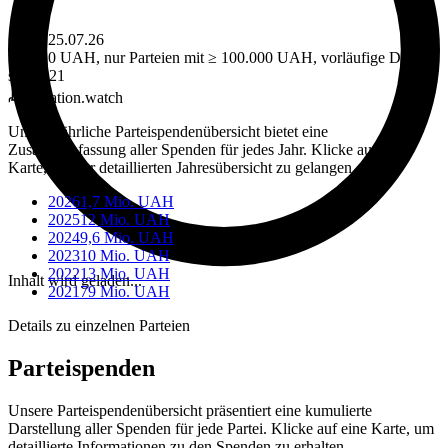
Stand 25.07.26
über 10 UAH, nur Parteien mit ≥ 100.000 UAH, vorläufige Daten
seit 2021
donation.watch
Unsere jährliche Parteispendenübersicht bietet eine
Zusammenfassung aller Spenden für jedes Jahr. Klicke auf eine
Karte, um zur detaillierten Jahresübersicht zu gelangen
2026
1,7 Mio. UAH
2025
12 Mio. UAH
2024
9,6 Mio. UAH
2023
10 Mio. UAH
2022
13 Mio. UAH
Inhalt wird geladen...
2021
79 Mio. UAH
Details zu einzelnen Parteien
Parteispenden
Unsere Parteispendenübersicht präsentiert eine kumulierte
Darstellung aller Spenden für jede Partei. Klicke auf eine Karte, um
detaillierte Informationen zu den Spenden zu erhalten.