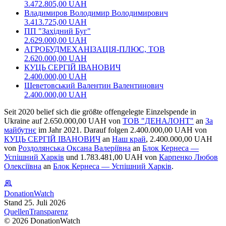
3.472.805,00 UAH
Владимиров Володимир Володимирович
3.413.725,00 UAH
ПП "Західний Буг"
2.629.000,00 UAH
АГРОБУДМЕХАНIЗАЦIЯ-ПЛЮС, ТОВ
2.620.000,00 UAH
КУЦЬ СЕРГIЙ IВАНОВИЧ
2.400.000,00 UAH
Шеветовський Валентин Валентинович
2.400.000,00 UAH
Seit 2020 belief sich die größte offengelegte Einzelspende in
Ukraine auf 2.650.000,00 UAH von
ТОВ "ДЕНАЛОНТ"
an
За
майбутнє
im Jahr 2021. Darauf folgen
2.400.000,00 UAH von
КУЦЬ СЕРГIЙ IВАНОВИЧ
an
Наш край
,
2.400.000,00 UAH
von
Роздолянська Оксана Валеріївна
an
Блок Кернеса —
Успішний Харків
und
1.783.481,00 UAH von
Карпенко Любов
Олексіївна
an
Блок Кернеса — Успішний Харків
.
DonationWatch
Stand 25. Juli 2026
Quellen
Transparenz
©
2026
DonationWatch