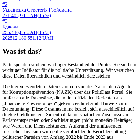
#
2
Українська Стратегія Гройсмана
271.405,90 UAH
(
16 %
)
#
3
Бджола
255.436,85 UAH
(
15 %
)
2025
12.180.551,12 UAH
Was ist das?
Parteispenden sind ein wichtiger Bestandteil der Politik. Sie sind ein
wichtiger Indikator für die politische Unterstützung. Wir versuchen
diese Daten übersichtlich und verständlich darzustellen.
Die hier verwendeten Daten stammen von der Nationalen Agentur
für Korruptionsprävention (NAZK) über das PolitData-Portal. Sie
umfassen alle Datensätze, die in den offiziellen Berichten als
„finanzielle Zuwendungen“ gekennzeichnet sind. Hinweis zum
Datenumfang: Diese Gesamtsumme bezieht sich ausschließlich auf
direkte Geldtransfers. Sie enthält keine staatlichen Zuschüsse an
Parlamentsparteien oder Sachleistungen (nicht-monetäre Beiträge)
wie Waren und Dienstleistungen. Aufgrund der umfassenden
russischen Invasion wurde die verpflichtende Berichterstattung
politischer Parteien von Anfang 2022 bis Ende 2023 aus