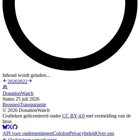
Inhoud wordt geladen...
2020
2022
DonationWatch
Status 25 juli 2026
Bronnen
Transparantie
©
2026
DonationWatch
Grafieken gelicentieerd onder
CC BY 4.0
met vermelding van de
bron
API voor ondernemingen
Colofon
Privacybeleid
Over ons
☕ Ondersteun serverkosten