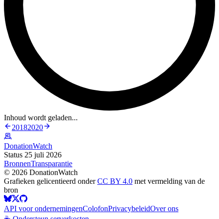
Inhoud wordt geladen...
2018
2020
DonationWatch
Status 25 juli 2026
Bronnen
Transparantie
©
2026
DonationWatch
Grafieken gelicentieerd onder
CC BY 4.0
met vermelding van de
bron
API voor ondernemingen
Colofon
Privacybeleid
Over ons
☕ Ondersteun serverkosten