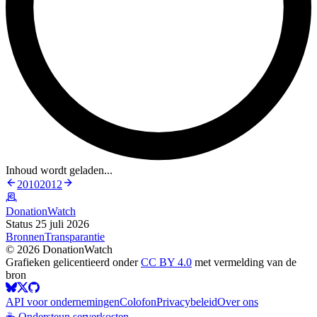
Inhoud wordt geladen...
2010
2012
DonationWatch
Status 25 juli 2026
Bronnen
Transparantie
©
2026
DonationWatch
Grafieken gelicentieerd onder
CC BY 4.0
met vermelding van de
bron
API voor ondernemingen
Colofon
Privacybeleid
Over ons
☕ Ondersteun serverkosten