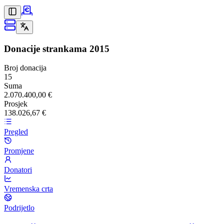
Donacije strankama
2015
Broj donacija
15
Suma
2.070.400,00 €
Prosjek
138.026,67 €
Pregled
Promjene
Donatori
Vremenska crta
Podrijetlo