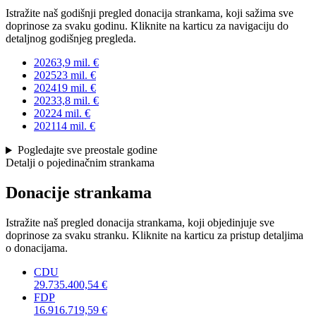
Istražite naš godišnji pregled donacija strankama, koji sažima sve
doprinose za svaku godinu. Kliknite na karticu za navigaciju do
detaljnog godišnjeg pregleda.
2026
3,9 mil. €
2025
23 mil. €
2024
19 mil. €
2023
3,8 mil. €
2022
4 mil. €
2021
14 mil. €
Pogledajte sve preostale godine
Detalji o pojedinačnim strankama
Donacije strankama
Istražite naš pregled donacija strankama, koji objedinjuje sve
doprinose za svaku stranku. Kliknite na karticu za pristup detaljima
o donacijama.
CDU
29.735.400,54 €
FDP
16.916.719,59 €