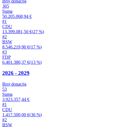
Broj donacija
365
Suma
50.205.068,94 €
#
1
CDU
13.399.081,50 €
(
27 %
)
#
2
BSW
8.546.219,90 €
(
17 %
)
#
3
FDP
6.401.380,37 €
(
13 %
)
2026 - 2029
Broj donacija
53
Suma
3.923.357,44 €
#
1
CDU
1.417.500,00 €
(
36 %
)
#
2
BSW