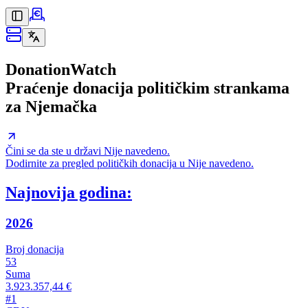
DonationWatch
Praćenje donacija političkim strankama
za Njemačka
Čini se da ste u državi Nije navedeno.
Dodirnite za pregled političkih donacija u Nije navedeno.
Najnovija godina:
2026
Broj donacija
53
Suma
3.923.357,44 €
#
1