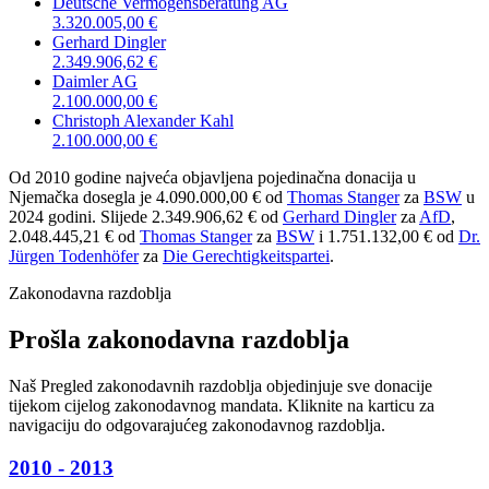
Deutsche Vermögensberatung AG
3.320.005,00 €
Gerhard Dingler
2.349.906,62 €
Daimler AG
2.100.000,00 €
Christoph Alexander Kahl
2.100.000,00 €
Od 2010 godine najveća objavljena pojedinačna donacija u
Njemačka dosegla je 4.090.000,00 € od
Thomas Stanger
za
BSW
u
2024 godini. Slijede
2.349.906,62 € od
Gerhard Dingler
za
AfD
,
2.048.445,21 € od
Thomas Stanger
za
BSW
i
1.751.132,00 € od
Dr.
Jürgen Todenhöfer
za
Die Gerechtigkeitspartei
.
Zakonodavna razdoblja
Prošla zakonodavna razdoblja
Naš Pregled zakonodavnih razdoblja objedinjuje sve donacije
tijekom cijelog zakonodavnog mandata. Kliknite na karticu za
navigaciju do odgovarajućeg zakonodavnog razdoblja.
2010 - 2013