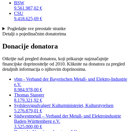
BSW
9.561.987,02 €
CSU
9.418.625,69 €
Pogledajte sve preostale stranke
Detalji o pojedinačnim donatorima
Donacije donatora
Otkrijte naš pregled donatora, koji prikazuje najznačajnije
financijske doprinositelje od 2010. Kliknite na donatora za pregled
detaljnih informacija o njihovim doprinosima.
vbm - Verband der Bayerischen Metall- und Elektro-Industrie
e.V.
8.984.978,00 €
Thomas Stanger
8.179.321,92 €
Sydslesvigudvalget/ Kulturministeriet, Kulturstyrelsen
5.276.879,01 €
Südwestmetall – Verband der Metall- und Elektroindustrie
Baden-Württemberg e.V.
3.525.000,00 €