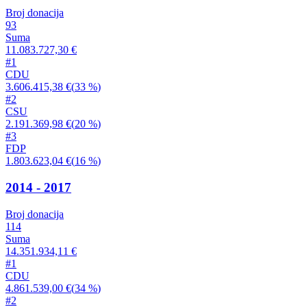
Broj donacija
93
Suma
11.083.727,30 €
#
1
CDU
3.606.415,38 €
(
33 %
)
#
2
CSU
2.191.369,98 €
(
20 %
)
#
3
FDP
1.803.623,04 €
(
16 %
)
2014 - 2017
Broj donacija
114
Suma
14.351.934,11 €
#
1
CDU
4.861.539,00 €
(
34 %
)
#
2