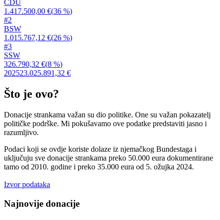
CDU
1.417.500,00 €
(
36 %
)
#
2
BSW
1.015.767,12 €
(
26 %
)
#
3
SSW
326.790,32 €
(
8 %
)
2025
23.025.891,32 €
Što je ovo?
Donacije strankama važan su dio politike. One su važan pokazatelj
političke podrške. Mi pokušavamo ove podatke predstaviti jasno i
razumljivo.
Podaci koji se ovdje koriste dolaze iz njemačkog Bundestaga i
uključuju sve donacije strankama preko 50.000 eura dokumentirane
tamo od 2010. godine i preko 35.000 eura od 5. ožujka 2024.
Izvor podataka
Najnovije donacije