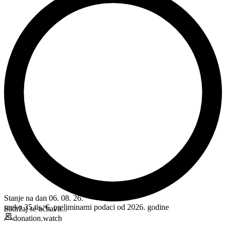
Stanje na dan 06. 08. 26.
preko 35 tis. €, preliminarni podaci od 2026. godine
Sadržaj se učitava...
donation.watch