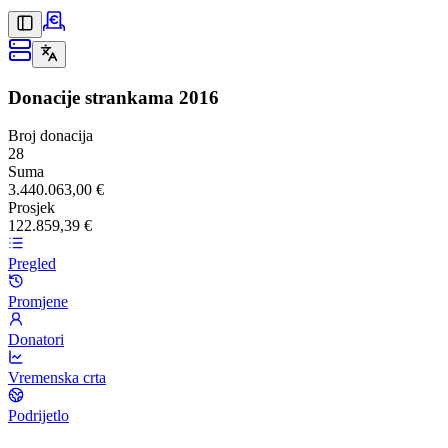
Donacije strankama
2016
Broj donacija
28
Suma
3.440.063,00 €
Prosjek
122.859,39 €
Pregled
Promjene
Donatori
Vremenska crta
Podrijetlo