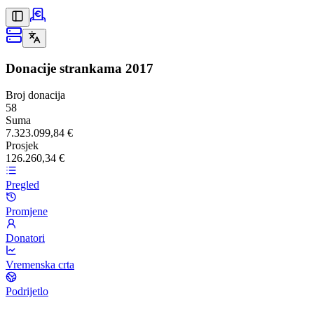
Donacije strankama
2017
Broj donacija
58
Suma
7.323.099,84 €
Prosjek
126.260,34 €
Pregled
Promjene
Donatori
Vremenska crta
Podrijetlo