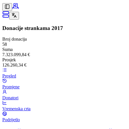
Donacije strankama
2017
Broj donacija
58
Suma
7.323.099,84 €
Prosjek
126.260,34 €
Pregled
Promjene
Donatori
Vremenska crta
Podrijetlo