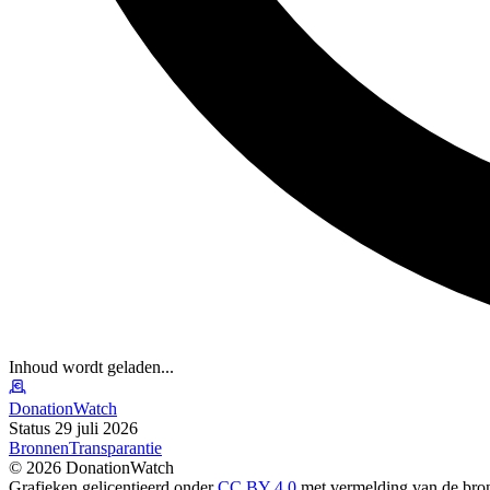
Inhoud wordt geladen...
DonationWatch
Status 29 juli 2026
Bronnen
Transparantie
©
2026
DonationWatch
Grafieken gelicentieerd onder
CC BY 4.0
met vermelding van de bro