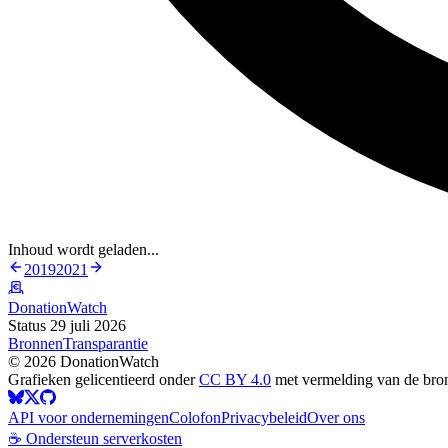
Inhoud wordt geladen...
2019
2021
DonationWatch
Status 29 juli 2026
Bronnen
Transparantie
©
2026
DonationWatch
Grafieken gelicentieerd onder
CC BY 4.0
met vermelding van de bro
API voor ondernemingen
Colofon
Privacybeleid
Over ons
☕ Ondersteun serverkosten