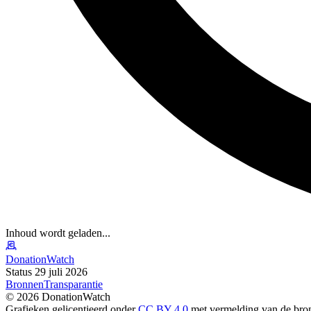
Inhoud wordt geladen...
DonationWatch
Status 29 juli 2026
Bronnen
Transparantie
©
2026
DonationWatch
Grafieken gelicentieerd onder
CC BY 4.0
met vermelding van de bro