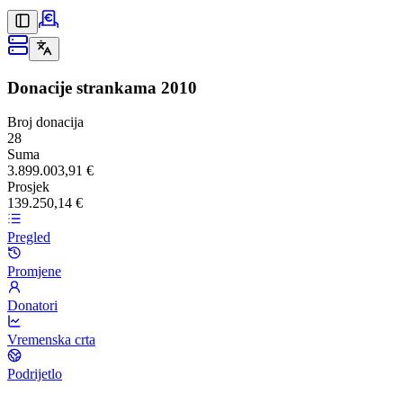
Donacije strankama
2010
Broj donacija
28
Suma
3.899.003,91 €
Prosjek
139.250,14 €
Pregled
Promjene
Donatori
Vremenska crta
Podrijetlo