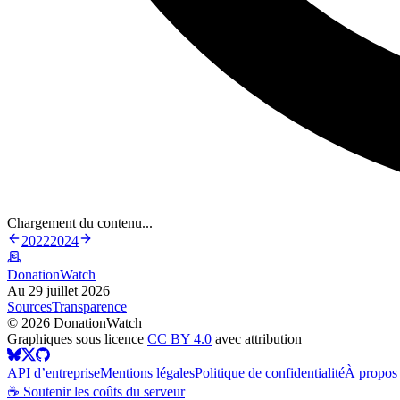
Chargement du contenu...
2022
2024
DonationWatch
Au 29 juillet 2026
Sources
Transparence
©
2026
DonationWatch
Graphiques sous licence
CC BY 4.0
avec attribution
API d’entreprise
Mentions légales
Politique de confidentialité
À propos
☕ Soutenir les coûts du serveur