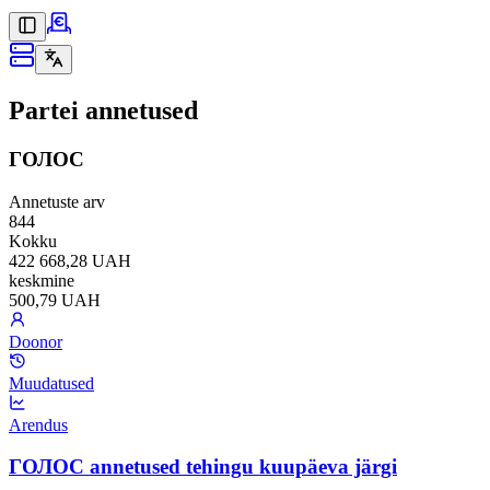
Partei annetused
ГОЛОС
Annetuste arv
844
Kokku
422 668,28 UAH
keskmine
500,79 UAH
Doonor
Muudatused
Arendus
ГОЛОС annetused tehingu kuupäeva järgi