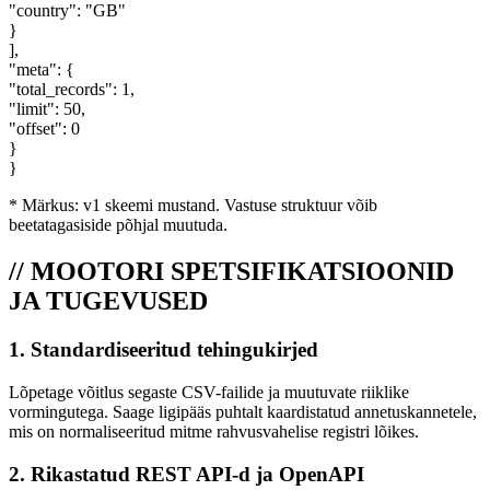
"country"
:
"GB"
}
]
,
"meta"
:
{
"total_records"
:
1
,
"limit"
:
50
,
"offset"
:
0
}
}
* Märkus: v1 skeemi mustand. Vastuse struktuur võib
beetatagasiside põhjal muutuda.
// MOOTORI SPETSIFIKATSIOONID
JA TUGEVUSED
1. Standardiseeritud tehingukirjed
Lõpetage võitlus segaste CSV-failide ja muutuvate riiklike
vormingutega. Saage ligipääs puhtalt kaardistatud annetuskannetele,
mis on normaliseeritud mitme rahvusvahelise registri lõikes.
2. Rikastatud REST API-d ja OpenAPI