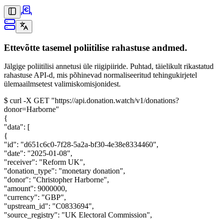
Ettevõtte tasemel poliitilise rahastuse andmed.
Jälgige poliitilisi annetusi üle riigipiiride. Puhtad, täielikult rikastatud
rahastuse API-d, mis põhinevad normaliseeritud tehingukirjetel
ülemaailmsetest valimiskomisjonidest.
$
curl -X GET
"https://api.donation.watch/v1/donations?
donor=Harborne"
{
"data"
:
[
{
"id"
:
"d651c6c0-7f28-5a2a-bf30-4e38e8334460"
,
"date"
:
"2025-01-08"
,
"receiver"
:
"Reform UK"
,
"donation_type"
:
"monetary donation"
,
"donor"
:
"Christopher Harborne"
,
"amount"
:
9000000
,
"currency"
:
"GBP"
,
"upstream_id"
:
"C0833694"
,
"source_registry"
:
"UK Electoral Commission"
,