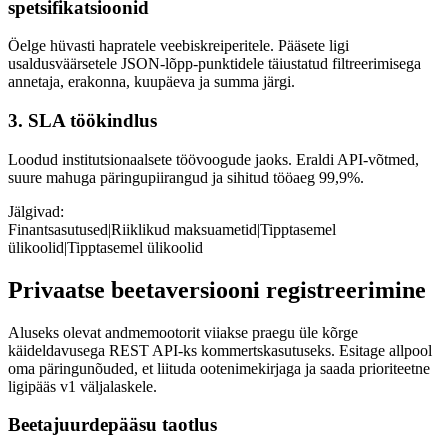
spetsifikatsioonid
Öelge hüvasti hapratele veebiskreiperitele. Pääsete ligi
usaldusväärsetele JSON-lõpp-punktidele täiustatud filtreerimisega
annetaja, erakonna, kuupäeva ja summa järgi.
3. SLA töökindlus
Loodud institutsionaalsete töövoogude jaoks. Eraldi API-võtmed,
suure mahuga päringupiirangud ja sihitud tööaeg 99,9%.
Jälgivad:
Finantsasutused
|
Riiklikud maksuametid
|
Tipptasemel
ülikoolid
|
Tipptasemel ülikoolid
Privaatse beetaversiooni registreerimine
Aluseks olevat andmemootorit viiakse praegu üle kõrge
käideldavusega REST API-ks kommertskasutuseks. Esitage allpool
oma päringunõuded, et liituda ootenimekirjaga ja saada prioriteetne
ligipääs v1 väljalaskele.
Beetajuurdepääsu taotlus