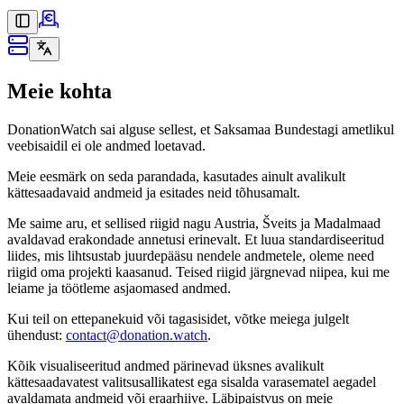
Meie kohta
DonationWatch sai alguse sellest, et Saksamaa Bundestagi ametlikul
veebisaidil ei ole andmed loetavad.
Meie eesmärk on seda parandada, kasutades ainult avalikult
kättesaadavaid andmeid ja esitades neid tõhusamalt.
Me saime aru, et sellised riigid nagu Austria, Šveits ja Madalmaad
avaldavad erakondade annetusi erinevalt. Et luua standardiseeritud
liides, mis lihtsustab juurdepääsu nendele andmetele, oleme need
riigid oma projekti kaasanud. Teised riigid järgnevad niipea, kui me
leiame ja töötleme asjaomased andmed.
Kui teil on ettepanekuid või tagasisidet, võtke meiega
julgelt
ühendust
:
contact@donation.watch
.
Kõik visualiseeritud andmed pärinevad üksnes avalikult
kättesaadavatest valitsusallikatest ega sisalda varasematel aegadel
avaldamata andmeid või eraarhiive. Läbipaistvus on meie