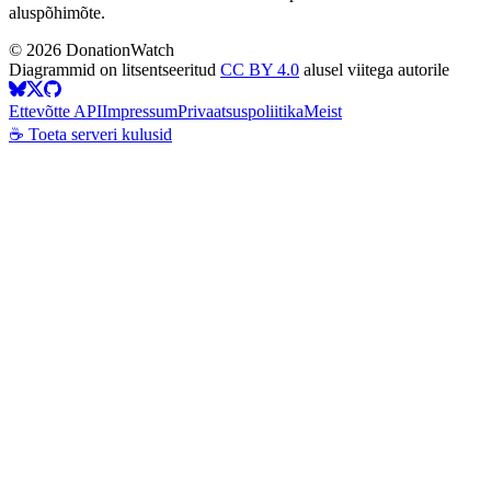
aluspõhimõte.
©
2026
DonationWatch
Diagrammid on litsentseeritud
CC BY 4.0
alusel viitega autorile
Ettevõtte API
Impressum
Privaatsuspoliitika
Meist
☕ Toeta serveri kulusid