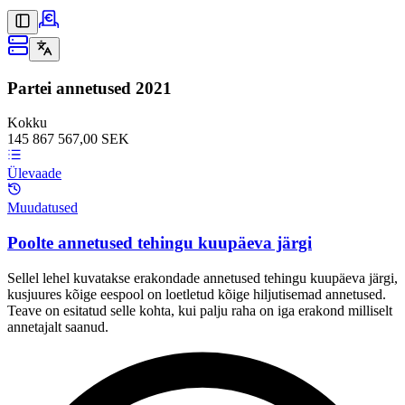
Partei annetused
2021
Kokku
145 867 567,00 SEK
Ülevaade
Muudatused
Poolte annetused tehingu kuupäeva järgi
Sellel lehel kuvatakse erakondade annetused tehingu kuupäeva järgi,
kusjuures kõige eespool on loetletud kõige hiljutisemad annetused.
Teave on esitatud selle kohta, kui palju raha on iga erakond milliselt
annetajalt saanud.