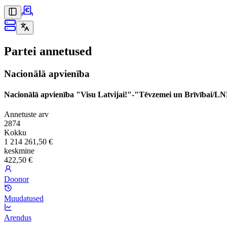
Partei annetused
Nacionālā apvienība
Nacionālā apvienība "Visu Latvijai!"-"Tēvzemei un Brīvībai/L
Annetuste arv
2874
Kokku
1 214 261,50 €
keskmine
422,50 €
Doonor
Muudatused
Arendus