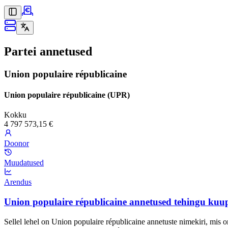
Partei annetused
Union populaire républicaine
Union populaire républicaine (UPR)
Kokku
4 797 573,15 €
Doonor
Muudatused
Arendus
Union populaire républicaine annetused tehingu kuu
Sellel lehel on Union populaire républicaine annetuste nimekiri, mis 