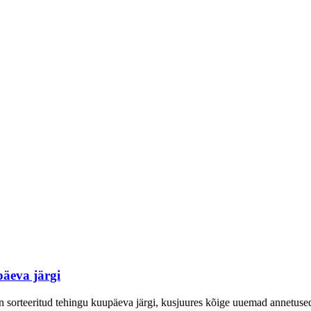
päeva järgi
on sorteeritud tehingu kuupäeva järgi, kusjuures kõige uuemad annetused