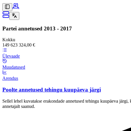
Partei annetused
2013 - 2017
Kokku
149 623 324,00 €
Ülevaade
Muudatused
Arendus
Poolte annetused tehingu kuupäeva järgi
Sellel lehel kuvatakse erakondade annetused tehingu kuupäeva järgi, ku
annetajalt saanud.