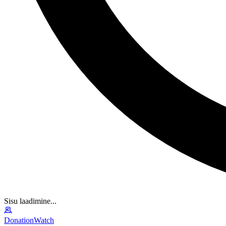
Sisu laadimine...
DonationWatch