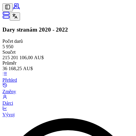
Dary stranám
2020 - 2022
Počet darů
5 950
Součet
215 201 106,00 AU$
Průměr
36 168,25 AU$
Přehled
Změny
Dárci
Vývoj