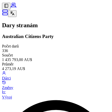
Dary stranám
Australian Citizens Party
Počet darů
336
Součet
1 435 793,00 AU$
Průměr
4 273,19 AU$
Dárci
Změny
Vývoj