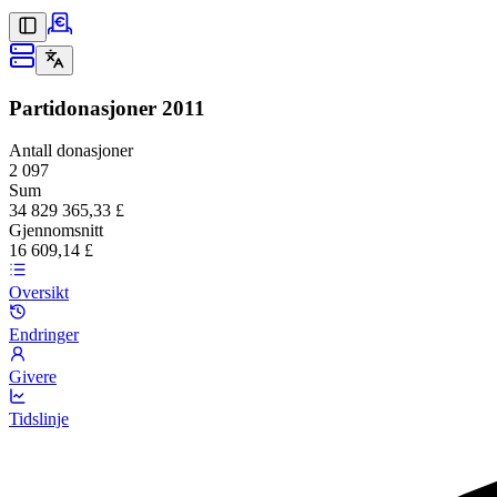
Partidonasjoner
2011
Antall donasjoner
2 097
Sum
34 829 365,33 £
Gjennomsnitt
16 609,14 £
Oversikt
Endringer
Givere
Tidslinje