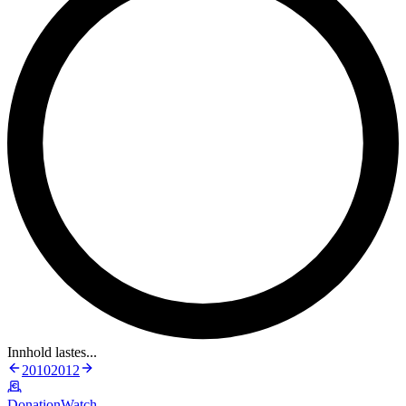
Innhold lastes...
2010
2012
DonationWatch