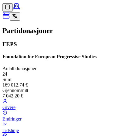
Partidonasjoner
FEPS
Foundation for European Progressive Studies
Antall donasjoner
24
Sum
169 012,74 €
Gjennomsnitt
7 042,20 €
Givere
Endringer
Tidslinje