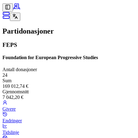
Partidonasjoner
FEPS
Foundation for European Progressive Studies
Antall donasjoner
24
Sum
169 012,74 €
Gjennomsnitt
7 042,20 €
Givere
Endringer
Tidslinje