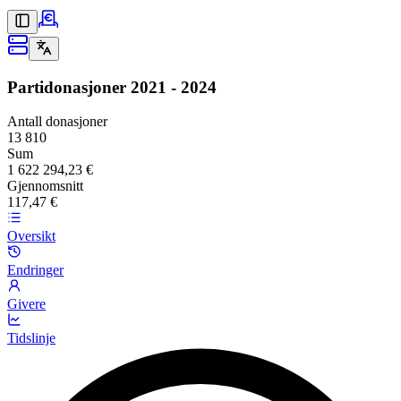
Partidonasjoner
2021 - 2024
Antall donasjoner
13 810
Sum
1 622 294,23 €
Gjennomsnitt
117,47 €
Oversikt
Endringer
Givere
Tidslinje