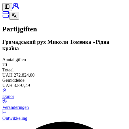
Partijgiften
Громадський рух Миколи Томенка «Рідна
країна
Aantal giften
70
Totaal
UAH 272.824,00
Gemiddelde
UAH 3.897,49
Donor
Veranderingen
Ontwikkeling