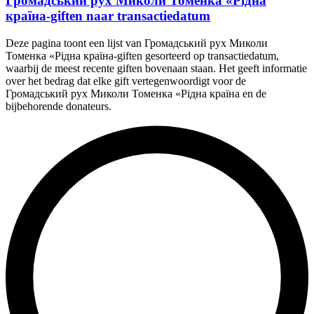
Громадський рух Миколи Томенка «Рідна
країна-giften naar transactiedatum
Deze pagina toont een lijst van Громадський рух Миколи
Томенка «Рідна країна-giften gesorteerd op transactiedatum,
waarbij de meest recente giften bovenaan staan. Het geeft informatie
over het bedrag dat elke gift vertegenwoordigt voor de
Громадський рух Миколи Томенка «Рідна країна en de
bijbehorende donateurs.