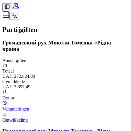
Partijgiften
Громадський рух Миколи Томенка «Рідна
країна
Aantal giften
70
Totaal
UAH 272.824,00
Gemiddelde
UAH 3.897,49
Donor
Veranderingen
Ontwikkeling