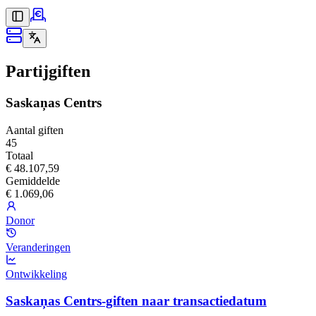
Partijgiften
Saskaņas Centrs
Aantal giften
45
Totaal
€ 48.107,59
Gemiddelde
€ 1.069,06
Donor
Veranderingen
Ontwikkeling
Saskaņas Centrs-giften naar transactiedatum