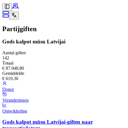
Partijgiften
Gods kalpot mūsu Latvijai
Aantal giften
142
Totaal
€ 87.948,80
Gemiddelde
€ 619,36
Donor
Veranderingen
Ontwikkeling
Gods kalpot mūsu Latvijai-giften naar