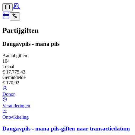
Partijgiften
Daugavpils - mana pils
Aantal giften
104
Totaal
€ 17.775,43
Gemiddelde
€ 170,92
Donor
Veranderingen
Ontwikkeling
Daugavpils - mana pils-giften naar transactiedatum