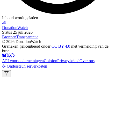
Inhoud wordt geladen...
DonationWatch
Status 25 juli 2026
Bronnen
Transparantie
©
2026
DonationWatch
Grafieken gelicentieerd onder
CC BY 4.0
met vermelding van de
bron
API voor ondernemingen
Colofon
Privacybeleid
Over ons
☕ Ondersteun serverkosten