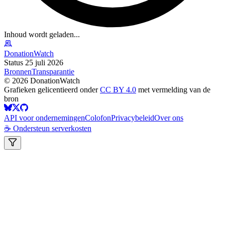
Inhoud wordt geladen...
DonationWatch
Status 25 juli 2026
Bronnen
Transparantie
©
2026
DonationWatch
Grafieken gelicentieerd onder
CC BY 4.0
met vermelding van de
bron
API voor ondernemingen
Colofon
Privacybeleid
Over ons
☕ Ondersteun serverkosten