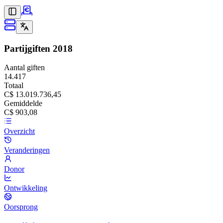
Partijgiften
2018
Aantal giften
14.417
Totaal
C$ 13.019.736,45
Gemiddelde
C$ 903,08
Overzicht
Veranderingen
Donor
Ontwikkeling
Oorsprong