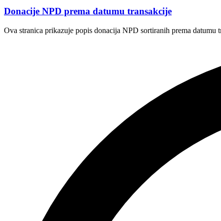
Donacije NPD prema datumu transakcije
Ova stranica prikazuje popis donacija NPD sortiranih prema datumu t