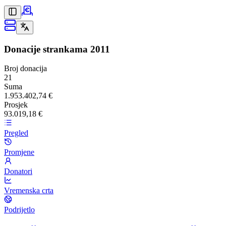
Donacije strankama
2011
Broj donacija
21
Suma
1.953.402,74 €
Prosjek
93.019,18 €
Pregled
Promjene
Donatori
Vremenska crta
Podrijetlo