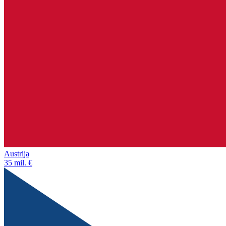
Austrija
35 mil. €