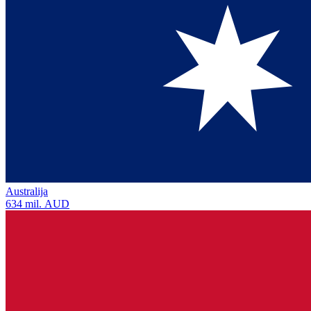
Australija
634 mil. AUD