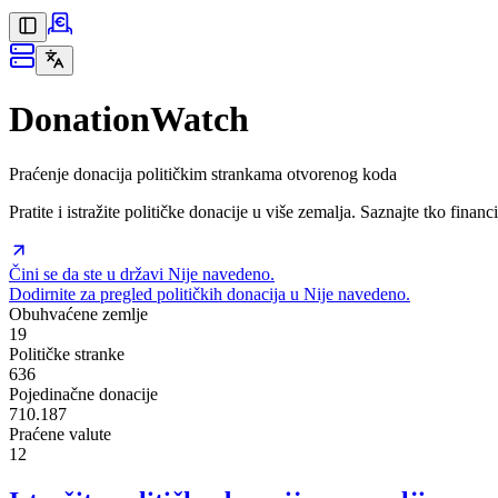
DonationWatch
Praćenje donacija političkim strankama otvorenog koda
Pratite i istražite političke donacije u više zemalja. Saznajte tko financ
Čini se da ste u državi Nije navedeno.
Dodirnite za pregled političkih donacija u Nije navedeno.
Obuhvaćene zemlje
19
Političke stranke
636
Pojedinačne donacije
710.187
Praćene valute
12