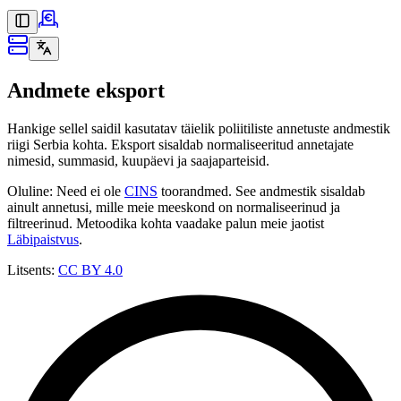
Andmete eksport
Hankige sellel saidil kasutatav täielik poliitiliste annetuste andmestik
riigi Serbia kohta. Eksport sisaldab normaliseeritud annetajate
nimesid, summasid, kuupäevi ja saajaparteisid.
Oluline: Need ei ole
CINS
toorandmed. See andmestik sisaldab
ainult annetusi, mille meie meeskond on normaliseerinud ja
filtreerinud. Metoodika kohta vaadake palun meie jaotist
Läbipaistvus
.
Litsents:
CC BY 4.0