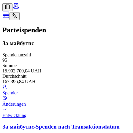
Parteispenden
За майбутнє
Spendenanzahl
95
Summe
15.902.700,04 UAH
Durchschnitt
167.396,84 UAH
Spender
Änderungen
Entwicklung
За майбутнє-Spenden nach Transaktionsdatum