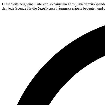
Diese Seite zeigt eine Liste von Украї́нська Га́лицька па́ртія-Spend
den jede Spende für die Украї́нська Га́лицька па́ртія bedeutet, und