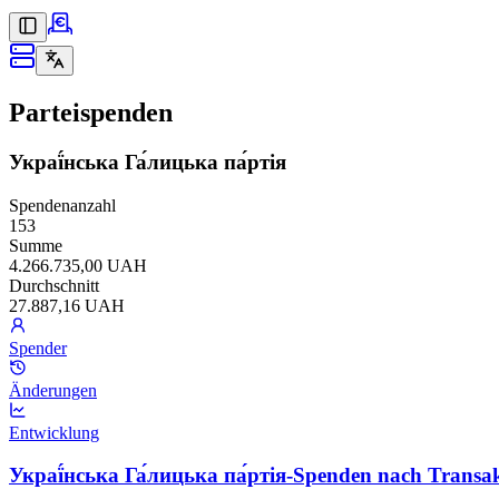
Parteispenden
Украї́нська Га́лицька па́ртія
Spendenanzahl
153
Summe
4.266.735,00 UAH
Durchschnitt
27.887,16 UAH
Spender
Änderungen
Entwicklung
Украї́нська Га́лицька па́ртія-Spenden nach Transa