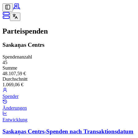
Parteispenden
Saskaņas Centrs
Spendenanzahl
45
Summe
48.107,59 €
Durchschnitt
1.069,06 €
Spender
Änderungen
Entwicklung
Saskaņas Centrs-Spenden nach Transaktionsdatum