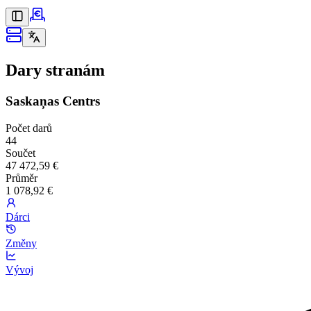
Dary stranám
Saskaņas Centrs
Počet darů
44
Součet
47 472,59 €
Průměr
1 078,92 €
Dárci
Změny
Vývoj