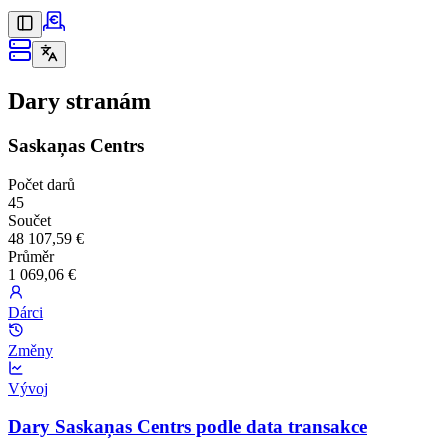
Dary stranám
Saskaņas Centrs
Počet darů
45
Součet
48 107,59 €
Průměr
1 069,06 €
Dárci
Změny
Vývoj
Dary Saskaņas Centrs podle data transakce