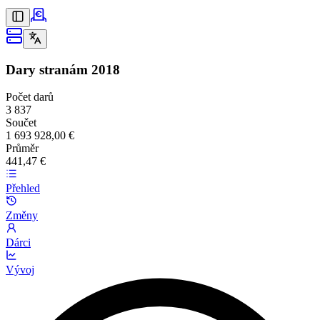
Dary stranám
2018
Počet darů
3 837
Součet
1 693 928,00 €
Průměr
441,47 €
Přehled
Změny
Dárci
Vývoj