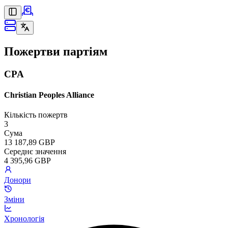
Пожертви партіям
CPA
Christian Peoples Alliance
Кількість пожертв
3
Сума
13 187,89 GBP
Середнє значення
4 395,96 GBP
Донори
Зміни
Хронологія