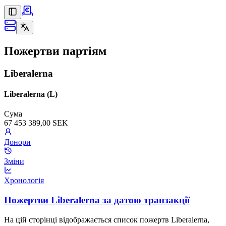
Пожертви партіям
Liberalerna
Liberalerna (L)
Сума
67 453 389,00 SEK
Донори
Зміни
Хронологія
Пожертви Liberalerna за датою транзакції
На цій сторінці відображається список пожертв Liberalerna,