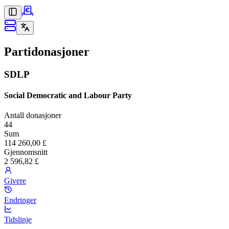
Partidonasjoner
SDLP
Social Democratic and Labour Party
Antall donasjoner
44
Sum
114 260,00 £
Gjennomsnitt
2 596,82 £
Givere
Endringer
Tidslinje