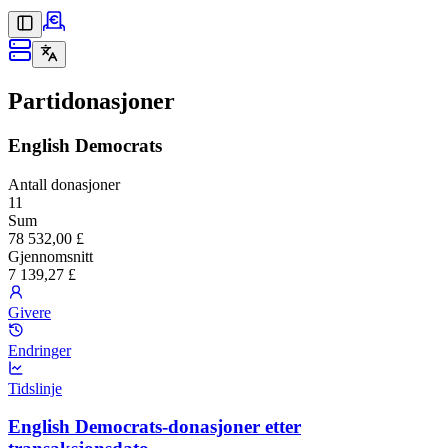
Partidonasjoner
English Democrats
Antall donasjoner
11
Sum
78 532,00 £
Gjennomsnitt
7 139,27 £
Givere
Endringer
Tidslinje
English Democrats-donasjoner etter